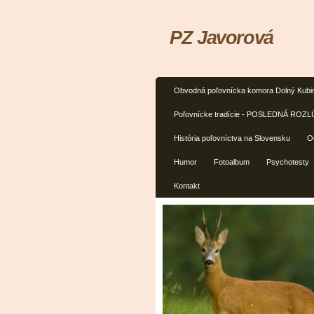
PZ Javorová
Obvodná poľovnícka komora Dolný Kubi
Poľovnícke tradície - POSLEDNÁ RO
História poľovníctva na Slovensku
O
Humor
Fotoalbum
Psychotesty
Kontakt