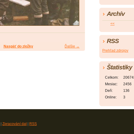
Archív
<<
RSS
Naspäť do zložky
Ďalšie →
Prehľad zdrojov
Štatistiky
Celkom:
20674
Mesiac:
2456
Deň:
136
Online:
3
|
Zpracování dat
|
RSS