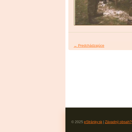
← Predchádzajúce
© 2025
eStránky.sk
|
Závadný obsah?