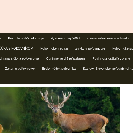
n
Prezídium SPK informuje
Výstava trofejí 2008
Kritéria selektívneho odstrelu
ZLÚČKA S POĽOVNÍKOM
Poľovnícke tradície
Zvyky v poľovníctve
Poľovnícke si
chrana a úloha poľovníctva
Oprávnenie držiteľa zbrane
Povinnosti držiteľa zbrane
Zákon o poľovníctve
Etický kódex poľovníka
Stanovy Slovenskej poľovníckej k