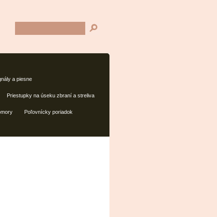
gnály a piesne
Priestupky na úseku zbraní a streliva
omory
Poľovnícky poriadok